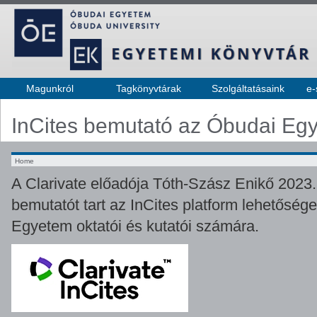
Magunkról
Tagkönyvtárak
Szolgáltatásaink
e-
InCites bemutató az Óbudai Eg
Home
A Clarivate előadója Tóth-Szász Enikő 2023. 
bemutatót tart az InCites platform lehetősége
Egyetem oktatói és kutatói számára.