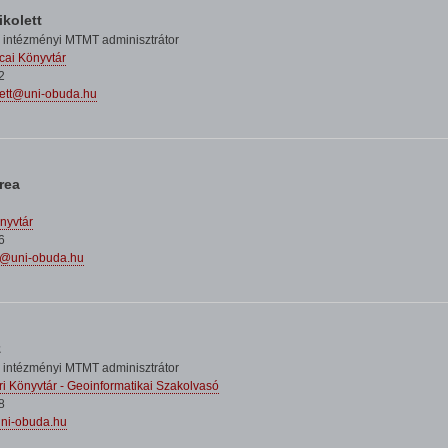
ikolett
 intézményi MTMT adminisztrátor
cai Könyvtár
2
lett@uni-obuda.hu
rea
nyvtár
6
a@uni-obuda.hu
z
 intézményi MTMT adminisztrátor
i Könyvtár - Geoinformatikai Szakolvasó
8
uni-obuda.hu