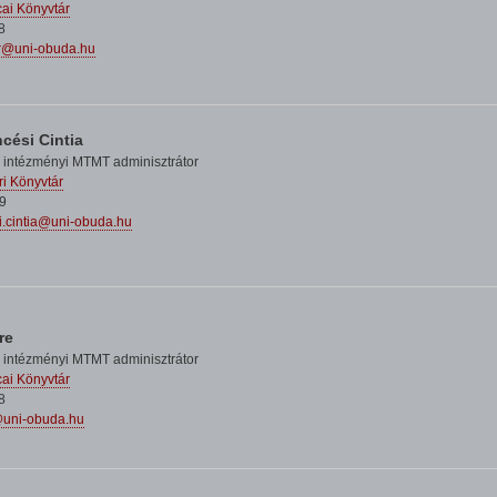
ai Könyvtár
8
er@uni-obuda.hu
cési Cintia
 intézményi MTMT adminisztrátor
i Könyvtár
9
i.cintia@uni-obuda.hu
re
 intézményi MTMT adminisztrátor
ai Könyvtár
8
@uni-obuda.hu