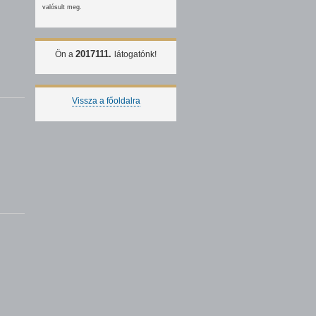
valósult meg.
2017111.
Ön a
látogatónk!
Vissza a főoldalra