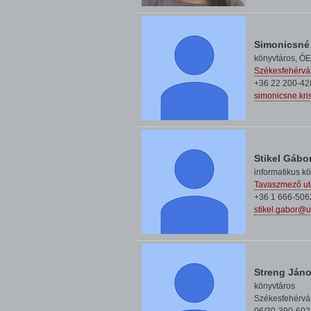
Simonicsné 
könyvtáros,
ÓE
Székesfehérvár
+36 22 200-42
simonicsne.kr
Stikel Gábo
informatikus k
Tavaszmező ut
+36 1 666-506
stikel.gabor@
Streng Ján
könyvtáros
Székesfehérvár