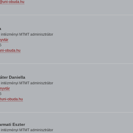
t@uni-obuda.hu
a
 intézményi MTMT adminisztrátor
nyvtár
5
uni-obuda.hu
áter Daniella
 intézményi MTMT adminisztrátor
nyvtár
6
a@uni-obuda.hu
rmati Eszter
 intézményi MTMT adminisztrátor