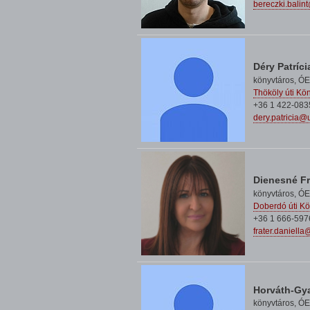
bereczki.balin
Déry Patríci
könyvtáros,
ÓE
Thököly úti Kö
+36 1 422-083
dery.patricia@
Dienesné Fr
könyvtáros,
ÓE
Doberdó úti Kö
+36 1 666-597
frater.daniell
Horváth-Gya
könyvtáros,
ÓE