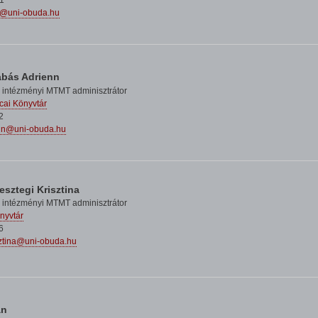
1
e@uni-obuda.hu
abás Adrienn
 intézményi MTMT adminisztrátor
cai Könyvtár
2
nn@uni-obuda.hu
esztegi Krisztina
 intézményi MTMT adminisztrátor
nyvtár
6
sztina@uni-obuda.hu
án