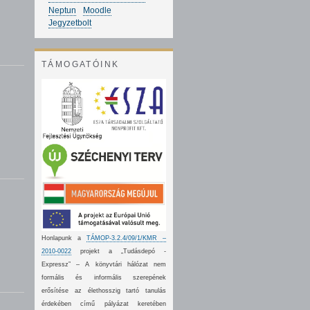
Neptun
Moodle
Jegyzetbolt
TÁMOGATÓINK
Honlapunk a
TÁMOP-3.2.4/09/1/KMR –
2010-0022
projekt a „Tudásdepó -
Expressz” – A könyvtári hálózat nem
formális és informális szerepének
erősítése az élethosszig tartó tanulás
érdekében című pályázat keretében