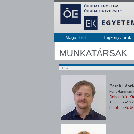
Magunkról
Tagkönyvtárak
MUNKATÁRSAK
Home
Berek Lász
könyvtárigazga
Doberdó úti Kö
+36 1 666-597
berek.laszlo@