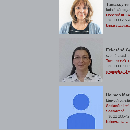
Tamássyné 
kutatástámogat
Doberdó úti Kö
+36 1 666-597
tamassy.zsuzs
Feketéné G
szolgáltatási i
Tavaszmező ut
+36 1 666-506
gyarmati.andr
Halmos Mar
könyvtárvezet
Székesfehérvár
Szakolvasó
+36 22 200-42
halmos.maria