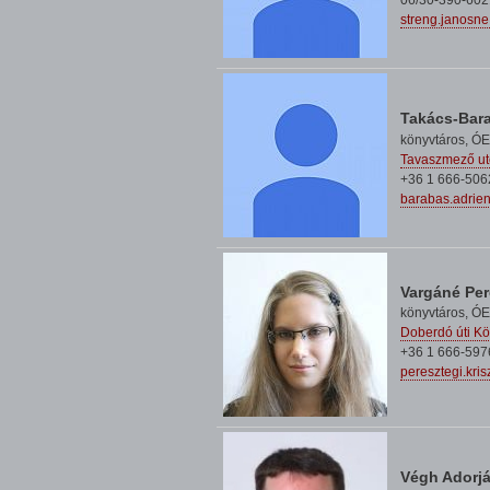
06/30-390-602
streng.janosn
Takács-Bar
könyvtáros,
ÓE
Tavaszmező ut
+36 1 666-506
barabas.adrie
Vargáné Per
könyvtáros,
ÓE
Doberdó úti Kö
+36 1 666-597
peresztegi.kri
Végh Adorj