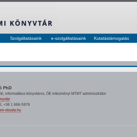
Szolgáltatásaink
e-szolgáltatásaink
Kutatástámogatás
ló PhD
tó, informatikus könyvtáros, ÓE intézményi MTMT adminisztrátor
nyvtár
5, +36 1 666-5976
uni-obuda.hu