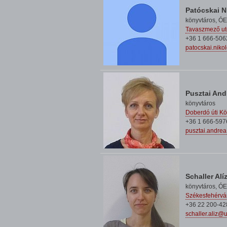
Patócskai N
könyvtáros,
ÓE
Tavaszmező ut
+36 1 666-506
patocskai.niko
Pusztai And
könyvtáros
Doberdó úti Kö
+36 1 666-597
pusztai.andre
Schaller Alí
könyvtáros,
ÓE
Székesfehérvár
+36 22 200-42
schaller.aliz@