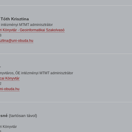
Tóth Krisztina
 intézményi MTMT adminisztrátor
i Könyvtár - Geoinformatikai Szakolvasó
8
isztina@uni-obuda.hu
r
önyvtáros,
ÓE intézményi MTMT adminisztrátor
cai Könyvtár
2
uni-obuda.hu
osné
(tartósan távol)
i Könyvtár