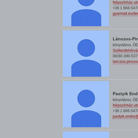
Népszínház utc
+36 1 666-547
gyarmati.eszt
Lánczos-Pin
könyvtáros,
ÓE
Székesfehérvár
06/30-390-537
lanczos.pinces
Pastyik End
könyvtáros,
ÓE
Népszínház utc
+36 1 666-547
pastyik.endre