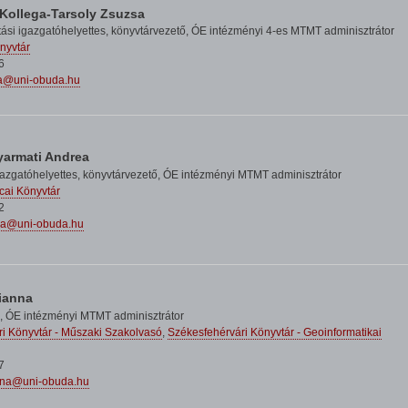
Kollega-Tarsoly Zsuzsa
ási igazgatóhelyettes, könyvtárvezető,
ÓE intézményi 4-es MTMT adminisztrátor
nyvtár
6
a@uni-obuda.hu
yarmati Andrea
gazgatóhelyettes, könyvtárvezető,
ÓE intézményi MTMT adminisztrátor
cai Könyvtár
2
ea@uni-obuda.hu
ianna
ő,
ÓE intézményi MTMT adminisztrátor
i Könyvtár - Műszaki Szakolvasó
,
Székesfehérvári Könyvtár - Geoinformatikai
7
nna@uni-obuda.hu