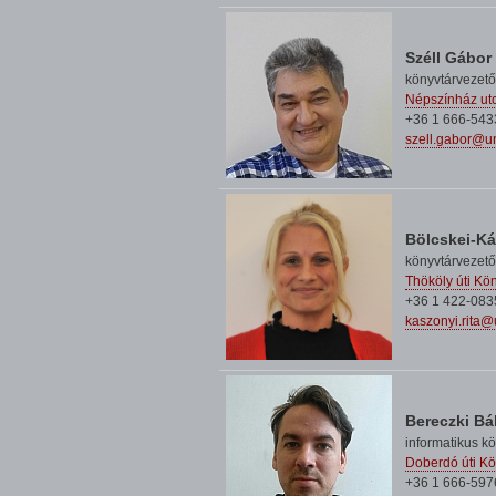
Széll Gábor
könyvtárvezető
Népszínház utc
+36 1 666-543
szell.gabor@u
Bölcskei-Ká
könyvtárvezet
Thököly úti Kö
+36 1 422-083
kaszonyi.rita
Bereczki Bál
informatikus k
Doberdó úti Kö
+36 1 666-597