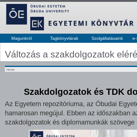
Magunkról
Tagkönyvtárak
Szolgáltatásaink
e-
Változás a szakdolgozatok elér
Home
Szakdolgozatok és TDK do
Az Egyetem repozitóriuma, az Óbudai Egyet
hamarosan megújul. Ebben az időszakban az 
szakdolgozatok és diplomamunkák szövege - 