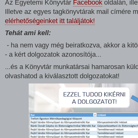
Az Egyetemi Könyvtár
Facebook
oldalán, ill
Illetve az egyes tagkönyvtárak mail címére 
elérhetőségeinket itt találjátok!
Tehát ami kell:
- ha nem vagy még beiratkozva, akkor a kitölt
- a kért dolgozatok azonosítója...
...és a Könyvtár munkatársai hamarosan küldik
olvashatod a kiválasztott dolgozatokat!