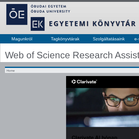
Magunkról
Tagkönyvtárak
Szolgáltatásaink
e-
Web of Science Research Assis
Home