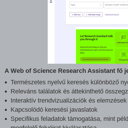
A Web of Science Research Assistant fő j
Természetes nyelvű keresés különböző ny
Releváns találatok és áttekinthető összeg
Interaktív trendvizualizációk és elemzések
Kapcsolódó keresési javaslatok
Specifikus feladatok támogatása, mint pél
megfelelő folyóirat kiválasztása